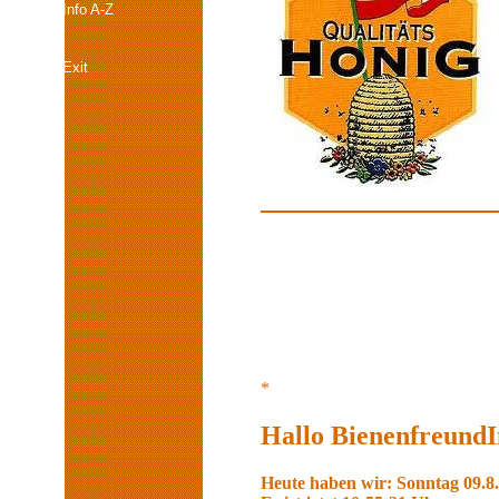
Info A-Z
Exit
*
Hallo BienenfreundI
Heute haben wir: Sonntag 09.8